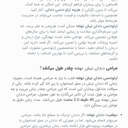
اقساطی را برای بیماران فراهم کرده‌اند. این امکان به شما کمک
می‌کند تا بدون نگرانی از
هزینه‌ ارتو دنسی دندان
، آغاز کنید.
همچنین با خدمات باکیفیت و قیمت مناسب می‌تواند در مدیریت
هزینه‌ها موثر باشد.
ارتودنسی دندان نیش نهفته
ممکن است هزینه‌بر به نظر برسد، اما
این سرمایه‌گذاری سلامت و زیبایی لبخند شما را برای سال‌های
طولانی تضمین می‌کند. عواملی مانند شدت نهفتگی، نوع درمان و
تجربه پزشک، هزینه نهایی را تعیین می‌کنند. اگر قصد دارید این
درمان را انجام دهید، حتماً با متخصصین ارتودنسی مشورت کنید
و گزینه‌های مختلف را بررسی کنید تا بهترین انتخاب را داشته
باشید.
جراحی
دندان نیش نهفته
چقدر طول میکشد
؟
ارتودنسی دندان نیش نهفته
اغلب با نیاز به جراحی همراه است، به‌ویژه
زمانی که دندان نیش در عمق استخوان یا زیر لثه گیر کرده باشد. یکی از
سوالات متداول بیماران این است که این جراحی چقدر زمان می‌برد و چه
عواملی بر طول مدت آن تاثیر می‌گذارد.به طور معمول، جراحی دندان
نیش نهفته بین
45 دقیقه تا 2 ساعت
طول می‌کشد. مدت زمان دقیق به
عوامل زیر بستگی دارد:
موقعیت دندان نهفته:
اگر دندان نزدیک به سطح لثه باشد، جراحی
سریع‌تر انجام می‌شود. اما در صورتی که دندان در عمق استخوان یا
در موقعیت پیچیده‌ای قرار داشته باشد، زمان بیشتری برای جراحی