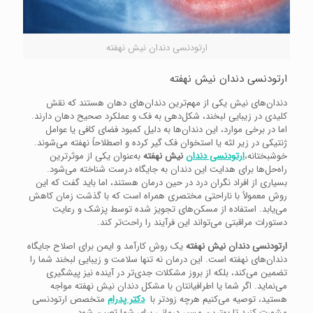
ارتودنسی دندان نیش نهفته
ارتودنسی دندان نیش نهفته
دندان‌های نیش یکی از مهم‌ترین دندان‌های دهان هستند که نقش
کلیدی در زیبایی لبخند، شکل‌دهی به فک و عملکرد صحیح دهان دارند.
اما در برخی موارد، این دندان‌ها به دلیل کمبود فضای کافی یا عوامل
ژنتیکی در زیر لثه یا استخوان فک گیر کرده و اصطلاحاً نهفته می‌شوند.
خوشبختانه،
ارتودنسی دندان
نیش نهفته
به‌عنوان یکی از موثرترین
راه‌حل‌ها برای هدایت این دندان به جایگاه درست شناخته می‌شود.
بسیاری از افراد نگران درد در حین درمان هستند، اما باید گفت که این
روش معمولاً با ناراحتی مختصری همراه است که با گذشت زمان کاهش
می‌یابد. استفاده از مسکن‌های تجویز شده توسط پزشک و رعایت
دستورات مراقبتی می‌تواند این فرآیند را راحت‌تر کند.
ارتودنسی دندان نیش نهفته
یک روش کارآمد و ایمن برای اصلاح جایگاه
دندان‌های نهفته است. این درمان نه تنها سلامت و زیبایی لبخند شما را
تضمین می‌کند، بلکه از بروز مشکلات جدی‌تر در آینده نیز پیشگیری
می‌نماید. اگر شما یا اطرافیانتان با مشکل دندان نیش نهفته مواجه
هستید، توصیه می‌کنیم هرچه زودتر با
دکتر پدرام
متخصص ارتودنسی
مشورت کنید تا بهترین مسیر درمانی برای شما تعیین شود.