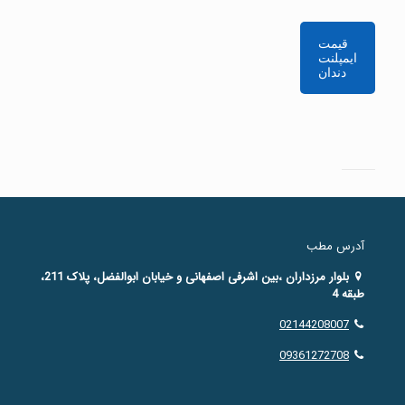
قیمت
ایمپلنت
دندان
آدرس مطب
بلوار مرزداران ،بین اشرفی اصفهانی و خیابان ابوالفضل، پلاک 211،
طبقه 4
02144208007
09361272708