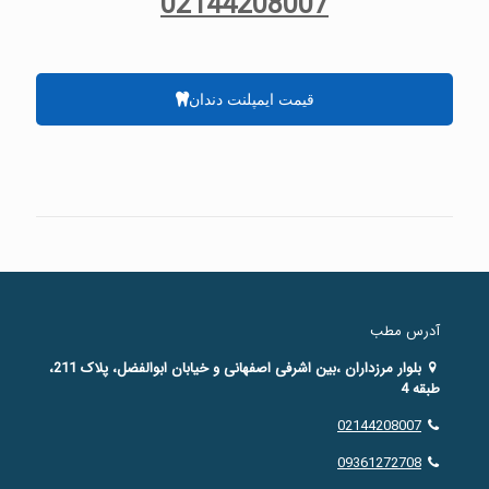
02144208007
قیمت ایمپلنت دندان
آدرس مطب
بلوار مرزداران ،بین اشرفی اصفهانی و خیابان ابوالفضل، پلاک 211،
طبقه 4
02144208007
09361272708