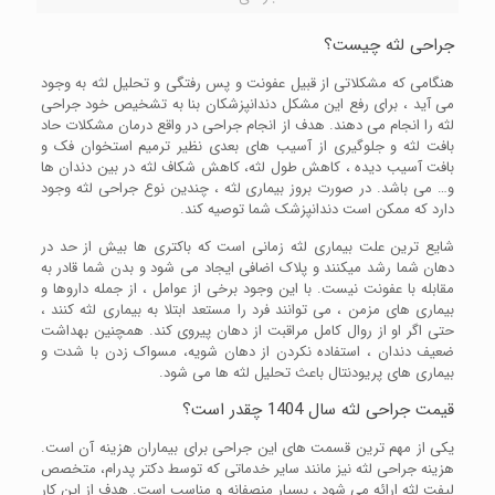
جراحی لثه چیست؟
هنگامی که مشکلاتی از قبیل عفونت و پس رفتگی و تحلیل لثه به وجود
می آید ، برای رفع این مشکل دندانپزشکان بنا به تشخیص خود جراحی
لثه را انجام می دهند. هدف از انجام جراحی در واقع درمان مشکلات حاد
بافت لثه و جلوگیری از آسیب های بعدی نظیر ترمیم استخوان فک و
بافت آسیب دیده ، کاهش طول لثه، کاهش شکاف لثه در بین دندان ها
و… می باشد. در صورت بروز بیماری لثه ، چندین نوع جراحی لثه وجود
دارد که ممکن است دندانپزشک شما توصیه کند.
شایع ترین علت بیماری لثه زمانی است که باکتری ها بیش از حد در
دهان شما رشد میکنند و پلاک اضافی ایجاد می شود و بدن شما قادر به
مقابله با عفونت نیست. با این وجود برخی از عوامل ، از جمله داروها و
بیماری های مزمن ، می توانند فرد را مستعد ابتلا به بیماری لثه کنند ،
حتی اگر او از روال کامل مراقبت از دهان پیروی کند. همچنین بهداشت
ضعیف دندان ، استفاده نکردن از دهان شویه، مسواک زدن با شدت و
بیماری های پریودنتال باعث تحلیل لثه ها می شود.
قیمت جراحی لثه سال 1404 چقدر است؟
یکی از مهم ترین قسمت های این جراحی برای بیماران هزینه آن است.
هزینه جراحی لثه نیز مانند سایر خدماتی که توسط دکتر پدرام، متخصص
لیفت لثه ارائه می شود ، بسیار منصفانه و مناسب است. هدف از این کار