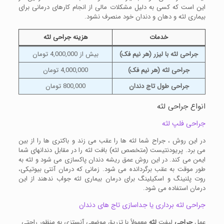
این است که کسی به دلیل مشکلات مالی از انجام کارهای درمانی برای
بیماری لثه و دهان و دندان خود منصرف نشود.
خدمات
هزینه
جراحی لثه
جراحی لثه با لیزر (هر نیم فک)
بیش از 4,000,000 تومان
جراحی لثه (هر نیم فک)
4,000,000 تومان
جراحی طول تاج دندان
800,000 تومان
انواع جراحی لثه
جراحی فلپ لثه
در این روش ، جراح شما لثه ها را عقب می زند و باکتری ها را از بین
می برد. پریودنتیست (متخصص لثه) بافت لثه را در مقابل دندانهای شما
ایمن می کند. در این روش عمق ریشه دندان پاکسازی می شود و لثه به
طور موقت به عقب برگردانده می شود. زمانی که درمان آنتی بیوتیکی،
روت پلنینگ و اسکیلینگ برای درمان بیماری لثه جواب ندهند از این
درمان استفاده می شود.
جراحی لثه برداری یا جداسازی تاج های دندان
عمل
جراحی
لیفت
لثه
معمولاً با تزریق موضعی آنستزی به منظور راحتی