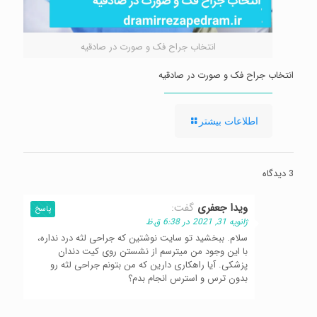
انتخاب جراح فک و صورت در صادقیه
انتخاب جراح فک و صورت در صادقیه
-
اطلاعات بیشتر
انتخاب
جراح
فک
و
3 دیدگاه
صورت
در
صادقیه
ویدا جعفری
گفت:
پاسخ
ژانویه 31, 2021 در 6:38 ق.ظ
سلام. ببخشید تو سایت نوشتین که جراحی لثه درد نداره،
با این وجود من میترسم از نشستن روی کیت دندان
پزشکی. آیا راهکاری دارین که من بتونم جراحی لثه رو
بدون ترس و استرس انجام بدم؟