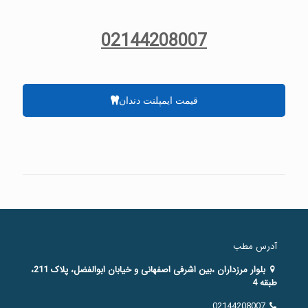
02144208007
قیمت ایمپلنت دندان
آدرس مطب
بلوار مرزداران ،بین اشرفی اصفهانی و خیابان ابوالفضل، پلاک 211،
طبقه 4
02144208007