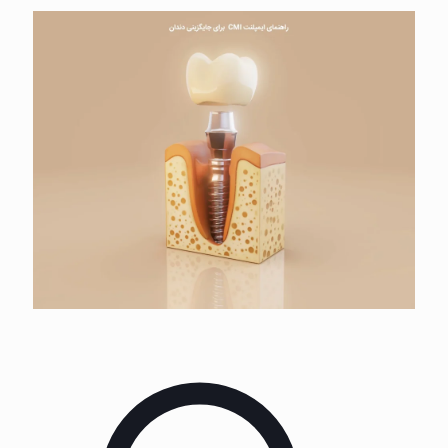
پس
از
اصلاح
طرح
لبخند