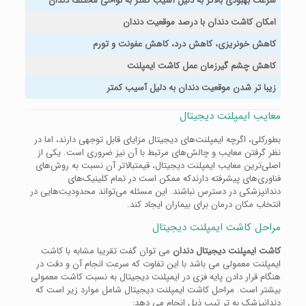
سرعت بهبودی بالاتر به دلیل آسیب کمتر به نواحی مختلف دندان
امکان کاشت دندان با درصد موقعیت دندان
کاهش خونریزی، کاهش درد، کاهش عفونت و تورم
کاهش چشم گیرزمان عمل کاشت ایمپلنت
زیبا تر شدن موقعیت دندان به دلیل آسیب کمتر
معایب ایمپلنت دیجیتال
بطورکلی، اگرچه ایمپلنت‌های دیجیتال مزایای قابل توجهی دارند، اما در
نظر گرفتن معایب و چالش‌های مرتبط با آن نیز ضروری است. یکی از
اصلی‌ترین معایب ایمپلنت دیجیتال، قیمتبالاتر آن نسبت به روش‌های
فناوری‌های پیشرفته دارندکه ممکن است در تمام کلینیک‌های
دندانپزشکی در دسترس نباشند. این مسئله می‌تواند محدودیت‌هایی در
انتخاب مکان درمان برای بیماران ایجاد کند.
مراحل کاشت ایمپلنت دیجیتال
کاشت ایمپلنت دیجیتال دندان
می توان گفت تقریبا مشابه با کاشت
ایمپلنت معمولی می باشد با این تفاوت که سرعت انجام آن و دقت در
هنگام قرار دادن پایه فزی در ایمپلنت دیجیتال به نسبت کاشت معمولی
بیشتر است. مراحل کاشت ایمپلنت دیجیتال شامل موارد زیر است که
دندانپزشک به تر تیب ذیل انجام می دهد: