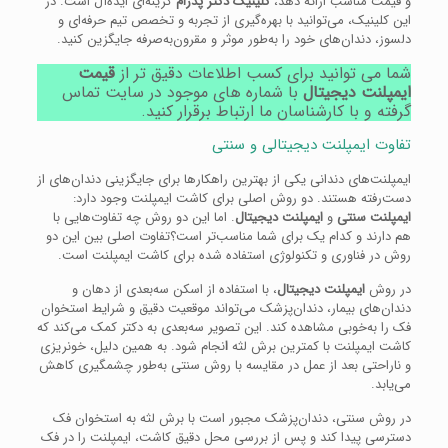
و قیمت مناسب ارائه دهد،
کلینیک دکتر پدرام
گزینه‌ای ایده‌آل است. در
این کلینیک، می‌توانید با بهره‌گیری از تجربه و تخصص تیم حرفه‌ای و
دلسوز، دندان‌های خود را به‌طور موثر و مقرون‌به‌صرفه جایگزین کنید.
شما می توانید برای کسب اطلاعات دقیق تر از
قیمت
ایمپلنت دیجیتال
با شماره های موجود در سایت تماس
گرفته و با کارشناسان ما ارتباط برقرار کنید.
تفاوت ایمپلنت دیجیتالی و سنتی
ایمپلنت‌های دندانی یکی از بهترین راهکارها برای جایگزینی دندان‌های از
دست‌رفته هستند. دو روش اصلی برای کاشت ایمپلنت وجود دارد:
ایمپلنت سنتی
و
ایمپلنت دیجیتال
. اما این دو روش چه تفاوت‌هایی با
هم دارند و کدام یک برای شما مناسب‌تر است؟تفاوت اصلی بین این دو
روش در فناوری و تکنولوژی استفاده شده برای کاشت ایمپلنت است.
در روش
ایمپلنت دیجیتال
، با استفاده از اسکن سه‌بعدی از دهان و
دندان‌های بیمار، دندان‌پزشک می‌تواند موقعیت دقیق و شرایط استخوان
فک را به‌خوبی مشاهده کند. این تصویر سه‌بعدی به دکتر کمک می‌کند که
کاشت ایمپلنت با کمترین برش لثه
ا
نجام شود. به همین دلیل، خونریزی
و ناراحتی بعد از عمل در مقایسه با روش سنتی به‌طور چشمگیری کاهش
می‌یابد.
در روش سنتی، دندان‌پزشک مجبور است با برش لثه به استخوان فک
دسترسی پیدا کند و پس از بررسی محل دقیق کاشت، ایمپلنت را در فک