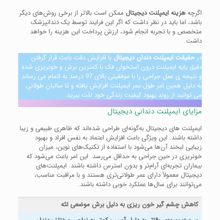
اگرچه
هزینه ایمپلنت دیجیتال
ممکن است بالاتر از برخی روش‌های دیگر
باشد، اما باید در نظر داشت که اگر این فرایند توسط یک دندانپزشک
متخصص و با تجربه انجام شود، ارزش پرداخت این هزینه را خواهد
داشت.
در
حقیقت ایمپلنت دندان دیجیتال
با افزایش دقت باعث قرار گرفتن
دقیق پایه ایمپلنت درون استخوان فک با کمترین برش و خونریزی شده
و نتیجه ی عمل جراحی را با موفقیتی بالای 97 درصد به اتمام می رساند.
به دلیل همین امر طول عمر ایمپلنت افزایش یافته و تا سالیان طولانی
می توانید از روند بهبود کیفیت زندگی خود لذت ببرید.
مزایای ایمپلنت دندانی دیجیتال
ایمپلنت های دیجیتال به‌گونه‌ای طراحی شده‌اند که ظاهری طبیعی و زیبا
داشته باشند. این ویژگی باعث افزایش اعتماد به نفس افراد و بهبود
زیبایی لبخند آن‌ها می‌شود.با استفاده از تکنیک‌های نوین، میزان
خونریزی در حین جراحی به حداقل می‌رسد. این امر باعث می‌شود که
بیماران تجربه‌ای آرام‌تر و بدون استرس داشته باشند. ایمپلنت‌های
دیجیتال معمولاً دارای عمر طولانی‌تری هستند و با مراقبت مناسب،
می‌توانند برای سال‌ها عملکرد خوبی داشته باشند.
کاهش چشم گیر خون ریزی به دلیل برش موضعی لثه