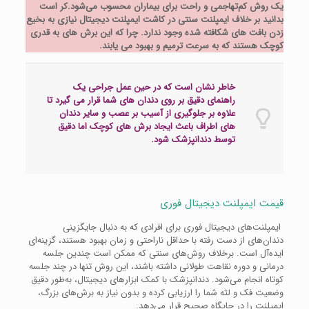
یک روش کم‌تهاجمی و راحت برای بیماران محسوب می‌شود.کر است
بدانید بر خلاف ایمپلنت سنتی در کاشت ایمپلنت دیجیتال نیازی به بخیع
زدن بافت های شکافته شده وجود ندارد. چرا که این برش های به قدری
کوچک هستند که به سرعت ترمیم و بهبود می یابند.
خاطر نشان است که در حین عمل جراحی یک
راهنمای دقیق بر روی دندان های شما قرار می گیرد تا
علاوه بر جلوگیری از آسیب بر عصب و سایر دندان
های اطراف باعث ایجاد برش های کوچک اما دقیق
توسط دندانپزشک شود.
قیمت ایمپلنت دیجیتال فوری
ایمپلنت‌های دیجیتال فوری برای افرادی که به دنبال جایگزینی
دندان‌های از دست رفته با حداقل ناراحتی و زمان بهبود هستند، گزینه‌ای
ایده‌آل است. برخلاف روش‌های سنتی که ممکن است چندین جلسه
درمانی و دوره نقاهت طولانی داشته باشند، این روش تنها در چند جلسه
کوتاه انجام می‌شود. دندانپزشک با کمک ابزارهای دیجیتال، به‌طور دقیق
وضعیت فک و لثه شما را ارزیابی کرده و بدون نیاز به برش‌های بزرگ،
ایمپلنت را در جایگاه صحیح قرار می‌دهد.