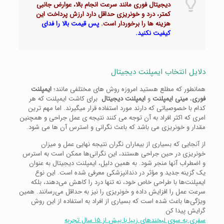
دیجیتال فوری مانند سرعت انجام بالا، عوارض جانبی
کمتر، درد و خونریزی حداقل دارد ارزش پرداخت این
هزینه ها را برخوردار است.
پس قیمت بالا را فدای
کیفیت نکنید.
دلایل انتخاب ایمپلنت دیجیتال
همانطور که مطلع هستید امروزه روش های مختلفی مانند؛
ایمپلنت
فوری
،
مینی ایمپلنت
و
ایمپلنت دیجیتال
برای کاشت ایمپلنت که هر
کدام با خصوصیاتی که دارند مورد استفاده قرار میگیرند. اما مهم ترین
امری که اکثر افراد به آن توجه می کنند نتیجه ی عمل جراحی و همچنین
مقدار و خونریزی می باشد که باعث نگرانی و استرس آن ها می شود.
از آنجایی که بسیاری از بیماران نگران نتیجه نهایی عمل و میزان
خونریزی در حین جراحی هستند، این نگرانی‌ها ممکن است به استرس
و اضطراب آنها منجر شود. به همین دلیل، ایمپلنت دیجیتال به عنوان
یک گزینه جدید و مؤثر در دندانپزشکی معرفی شده است. این نوع
ایمپلنت‌ها با طراحی خاص خود، نه تنها درد را کاهش می‌دهند، بلکه
سرعت عمل را افزایش داده و خونریزی را نیز به حداقل می‌رسانند. همین
ویژگی‌ها باعث شده است که بسیاری از افراد به استفاده از این روش
گرایش پیدا کن
سفری به سوی لبخندهای زیبا با بیش از ۱۵ سال تجربه