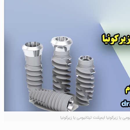
ومی يا زيرکونيا ايمپلنت تيتانيومی يا زيرکونيا