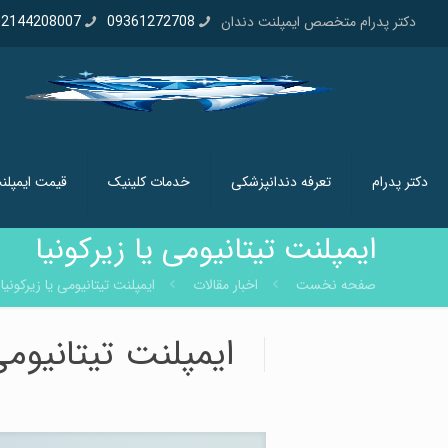
دکتر پدرام متخصص ایمپلنت دندان
09361272708
02144208007
دکتر پدرام
تعرفه دندانپزشکی
خدمات کلینیک
قیمت ایمپلن
ايمپلنت تيتانيومی يا زيرکونيا
صفحه نخست
اخبار مقالات
ايمپلنت تيتانيومی يا زيرکونيا
ايمپلنت تيتانيومی 