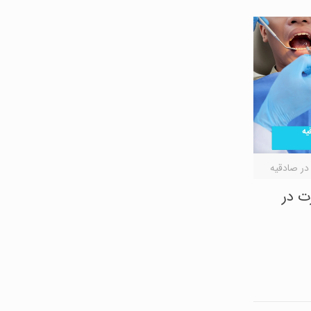
ر صادقیه
ت در