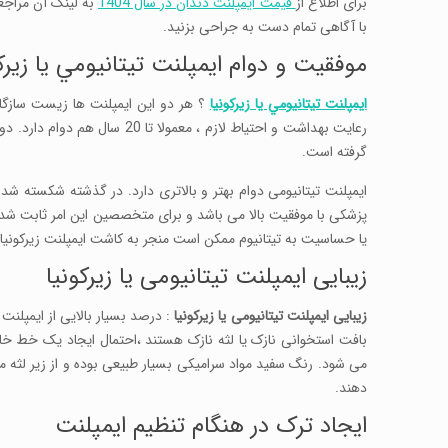
برای اطلاع از
قیمت ایمپلنت دندان در سال 1404
به لینک آن مراجعه
با آگاهی تمام دست به جراحی بزنید.
موفقیت و دوام ايمپلنت تيتانيومي يا زيرک
ايمپلنت تيتانيومي يا زيرکونيا
؟ هر دو این ایمپلنت ها زیست سازگا
رعایت بهداشت و احتیاط لازم ، 
گرفته است.
ایمپلنت تیتانیومی دوام بهتر و بالاتری دارد. در گذشته شکسته ش
پزشکی با موفقیت بالا می باشد و برای متخصصین این امر ثابت شده
یا حساسیت به تیتانیوم ممکن است منجر به کاشت ایمپلنت زیرکونیا 
زیبایی ايمپلنت تيتانيومی يا زيرکونيا
زیبایی ايمپلنت تيتانيومی يا زيرکونيا
: درصد بسیار بالایی از ایمپلنت 
بافت استخوانی نازک یا لثه نازک هستند ،احتمال ایجاد یک خط خاک
می شود. رنگ سفید مواد سرامیکی بسیار طبیعی بوده و از زیر لثه م
دهند.
ایجاد ترک در هنگام تنظیم ایمپلنت